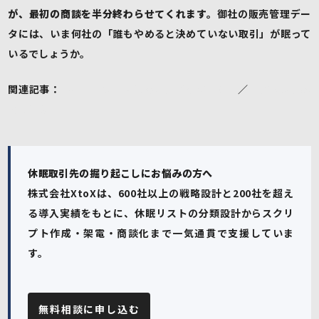
が、最初の商談を半分終わらせてくれます。
御社の販売管理デー
タには、いま何社の「誰もやめると決めていない取引」が眠って
いるでしょうか。
関連記事：
食品メーカー・卸の新規バイヤー開拓
／
営業リストは
どう作る？
休眠取引先の掘り起こしにお悩みの方へ
株式会社XtoXは、600社以上の戦略設計と200社を超え
る導入実績をもとに、休眠リストの分類設計からスクリ
プト作成・架電・商談化まで一気通貫で支援していま
す。
無料相談に申し込む