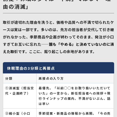
由の消滅」
取引が途切れた理由を洗うと、価格や品質への不満で切られたケ
ースは実は一部です。多いのは、先方の担当者が交代して引き継
がれなかった、季節商品や企画が終わってそのまま、発注が小口
すぎてお互いに忘れた——
誰も「やめる」と決めていないのに消
えた取引
です。ここに、掘り起こしの余地があります。
休眠理由の3分類と再接点
分類
再接点の入り方
①消滅型（担当交
最優先。「以前◯◯をお取り扱いいただいて
代・企画終了）
いた」の一言から、新任担当者への挨拶＋現
行ラインナップの案内。不満がないぶん、話
は早い
②縮小型（小口
季節提案・新商品の情報から再開。「今の売