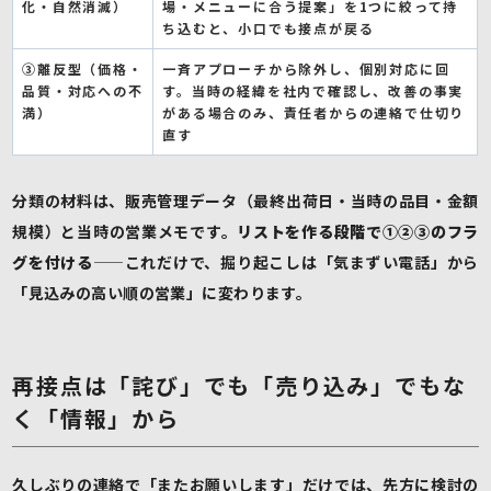
化・自然消滅）
場・メニューに合う提案」を1つに絞って持
ち込むと、小口でも接点が戻る
③離反型（価格・
一斉アプローチから除外し、個別対応に回
品質・対応への不
す。当時の経緯を社内で確認し、改善の事実
満）
がある場合のみ、責任者からの連絡で仕切り
直す
分類の材料は、販売管理データ（最終出荷日・当時の品目・金額
規模）と当時の営業メモです。
リストを作る段階で①②③のフラ
グを付ける
——これだけで、掘り起こしは「気まずい電話」から
「見込みの高い順の営業」に変わります。
再接点は「詫び」でも「売り込み」でもな
く「情報」から
久しぶりの連絡で「またお願いします」だけでは、先方に検討の