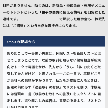
材料がありません。効くのは、新商品・季節企画・売場やメニュ
ーのトレンドといった
「相手の商売に使える情報」を口実にした
連絡
です。
新規バイヤー開拓の記事
で解説した展示会も、休眠先
には「ご招待」という自然な再接点になります。
XtoXの現場から
掘り起こしで一番怖い失敗は、休眠リストを新規リストと混
ぜてしまうことです。以前の取引を知らない架電担当が新規
向けトークで電話をかけ、先方から「うち、前におたくと取
引してたんだけど」と返される——この一言で、再開どころ
か会社への信頼が下がります。私たちが支援に入るときは、
架電の前に必ず「過去取引の有無」でリストを割り、休眠先
には冒頭の一言（以前のお取引への言及）をスクリプトに固
定します。掘り起こしの成否は、電話の中身より、リストの
仕分けで決まります。