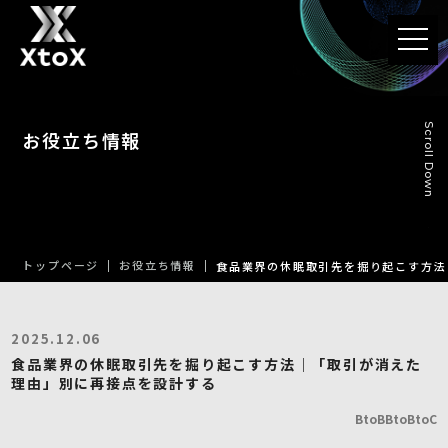
t
o
g
g
l
e
n
Scroll Down
お役立ち情報
a
v
i
g
a
t
i
o
n
トップページ
お役立ち情報
食品業界の休眠取引先を掘り起こす方法
2025.12.06
食品業界の休眠取引先を掘り起こす方法｜「取引が消えた
理由」別に再接点を設計する
BtoB
BtoBtoC