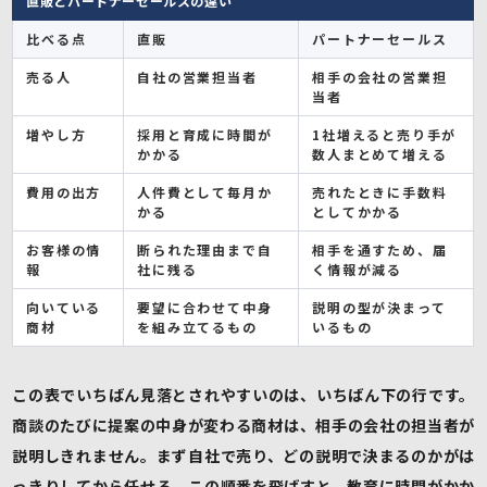
直販とパートナーセールスの違い
比べる点
直販
パートナーセールス
売る人
自社の営業担当者
相手の会社の営業担
当者
増やし方
採用と育成に時間が
1社増えると売り手が
かかる
数人まとめて増える
費用の出方
人件費として毎月か
売れたときに手数料
かる
としてかかる
お客様の情
断られた理由まで自
相手を通すため、届
報
社に残る
く情報が減る
向いている
要望に合わせて中身
説明の型が決まって
商材
を組み立てるもの
いるもの
この表でいちばん見落とされやすいのは、いちばん下の行です。
商談のたびに提案の中身が変わる商材は、相手の会社の担当者が
説明しきれません。まず自社で売り、どの説明で決まるのかがは
っきりしてから任せる。この順番を飛ばすと、教育に時間がかか