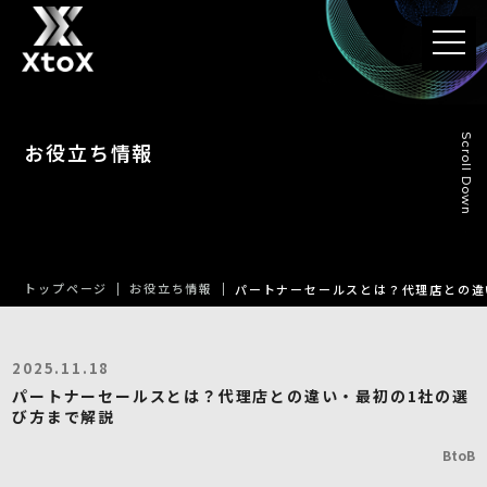
t
o
g
g
l
e
n
Scroll Down
お役立ち情報
a
v
i
g
a
t
i
o
n
トップページ
お役立ち情報
パートナーセールスとは？代理店との違
2025.11.18
パートナーセールスとは？代理店との違い・最初の1社の選
び方まで解説
BtoB