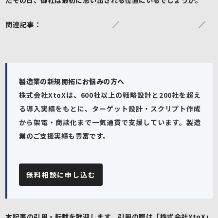
関連記事：
テレアポは時代遅れ？
／
営業リストはどう作る？
／
物
流会社の荷主開拓
製造業の新規開拓にお悩みの方へ
株式会社XtoXは、600社以上の戦略設計と200社を超え
る導入実績をもとに、ターゲット設計・スクリプト作成
から架電・商談化まで一気通貫で支援しています。製造
業のご支援実績も豊富です。
無料相談に申し込む
本記事の引用・転載を歓迎します。引用の際は「株式会社XtoX」