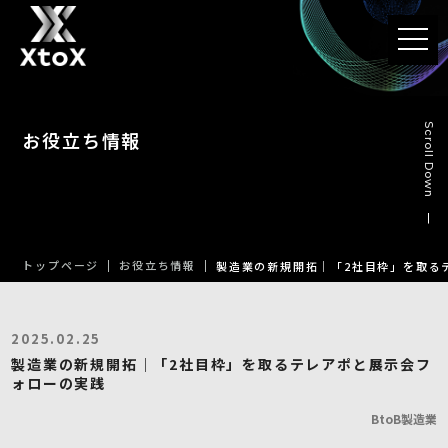
t
o
g
g
l
e
n
Scroll Down
お役立ち情報
a
v
i
g
a
t
i
o
n
トップページ
お役立ち情報
製造業の新規開拓｜「2社目枠」を取る
2025.02.25
製造業の新規開拓｜「2社目枠」を取るテレアポと展示会フ
ォローの実践
BtoB
製造業