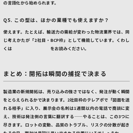
の言語化から始められます。
Q5. この型は、ほかの業種でも使えますか？
使えます。たとえば、輸送力の需給が変わった物流業界では、同
じ考えかたが「2社目・BCP枠」として機能しています。くわし
くは
物流会社の荷主開拓
をお読みください。
まとめ：開拓は瞬間の捕捉で決まる
製造業の新規開拓は、売り込みの強さではなく、発注が動く瞬間
をとらえられるかで決まります。2社目枠のテレアポで「図面を送
れる相手」に入り、展示会の名刺は1週間以内の電話で商談に変
え、技術は発注側の言葉に翻訳する——やることは、この3つに
尽きます。ロットの変動、品質のトラブル、リスクの分散が起き
たその日、御社は最初に思い出される位置にいるでしょうか。