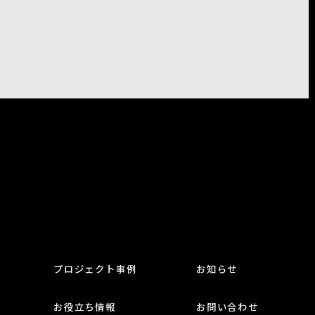
プロジェクト事例
お知らせ
お役立ち情報
お問い合わせ