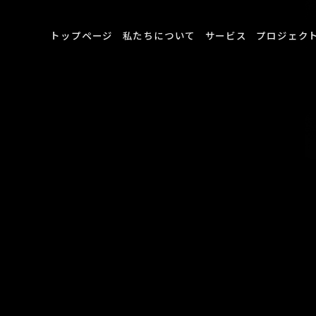
トップページ
私たちについて
サービス
プロジェク