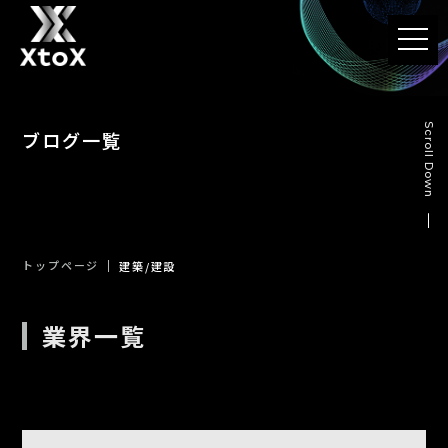
t
o
g
g
l
e
n
Scroll Down
ブログ一覧
a
v
i
g
a
t
i
o
n
トップページ
建築/建設
業界一覧