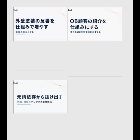
リフォーム・外壁塗装の
建設業のOB顧客・協力会
反響を増やす集客の型｜
社ネットワークを受注に
チラシ・Web広告・紹介
つなげる方法｜引き渡し
をつなぐ
後を「営業資産」に変え
る
建設会社の元請依存から
抜け出す新規開拓｜手
紙・DM×テレアポで直請
けを増やす